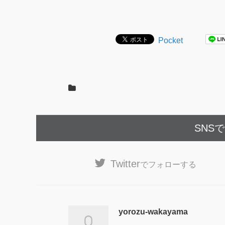
Pocket
SNS
Twitter
でフォローする
yorozu-wakayama