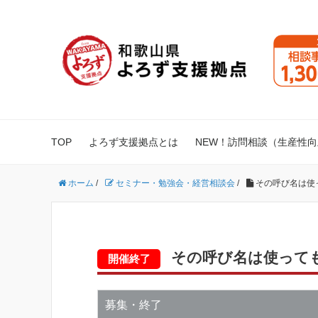
TOP
よろず支援拠点とは
NEW！訪問相談（生産性
ホーム
/
セミナー・勉強会・経営相談会
/
その呼び名は使って
その呼び名は使っても大
開催終了
募集・終了