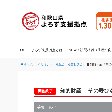
TOP
よろず支援拠点とは
NEW！訪問相談（生産性
ホーム
/
セミナー・勉強会・経営相談会
/
知的財産 「そ
知的財産 「その呼び
開催終了
募集・終了