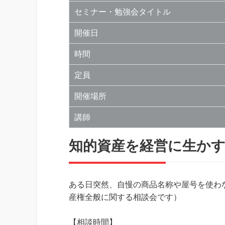
セミナー・勉強会タイトル
開催日
時間
定員
開催場所
講師
知的資産を経営に生か
ある日突然、自慢の商品名称や屋号を使わ
産権全般に関する相談会です）
【相談時間】